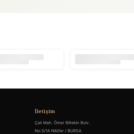
İletişim
Çalı Mah. Ömer Biltekin Bulv.
No:3/1A Nilüfer / BURSA